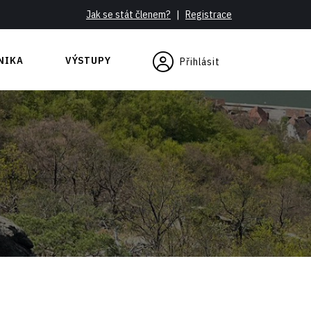
Jak se stát členem?
|
Registrace
NIKA
VÝSTUPY
Přihlásit
se