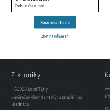
Zpět na přihlášení
Z kroniky
K
Vy
HŠ2026 Letní Tatry
IČ
Závěrečný víkend dětských kroužků na
Blatinách
Kl