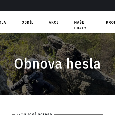
OLA
ODDÍL
AKCE
NAŠE
KRO
CHATY
t
Nástěnka
Blatiny
y
Výbor
Medvědí bouda
 část
Členové
y
Výhody
Obnova hesla
Boulderovka
Kontakty
Půjčovna
Partneři
Jak se zapojit?
E-mailová adresa