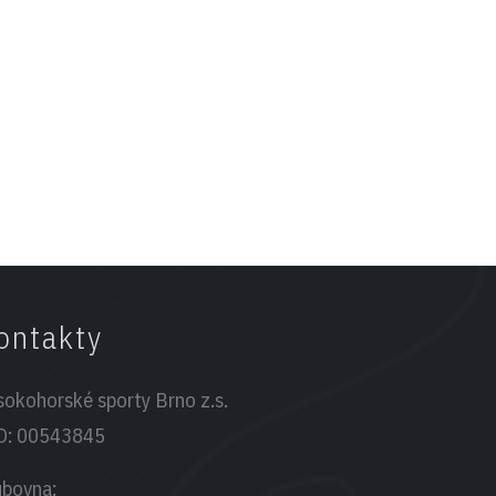
ontakty
sokohorské sporty Brno z.s.
O:
00543845
ubovna: