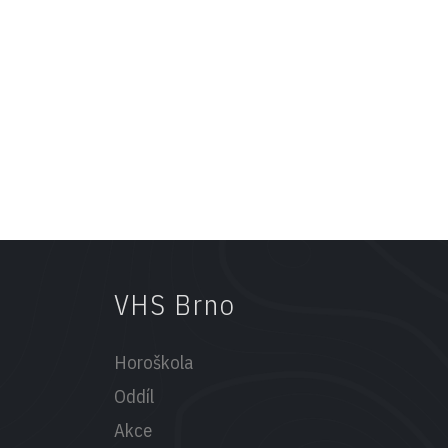
VHS Brno
Horoškola
Oddíl
Akce