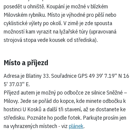
posedět u ohniště. Koupání je možné v blízkém
Milovském rybníku. Místo je výhodné pro pěší nebo
cyklistické výlety po okolí. V zimě je zde spousta
možností kam vyrazit na lyžařské túry (upravovaná
strojová stopa vede kousek od střediska).
Místo a příjezd
Adresa je Blatiny 33. Souřadnice GPS 49 39' 7.19'' N 16
5' 37.03'' E.
Příjezd autem je možný po odbočce ze silnice Sněžné –
Milovy. Jede se pořád do kopce, kde minete odbočku k
hostinci U Kosků a další tři stavení, až se dostanete ke
středisku. Poznáte ho podle fotek. Parkujte prosím jen
na vyhrazených místech - viz
plánek
.