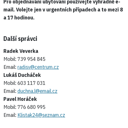
Pro objednávání ubytování používejte výhradně e-
mail. Volejte jen v urgentních případech a to mezi 8
a 17 hodinou.
Další správci
Radek Veverka
Mobil:
739 954 845
Email:
radisv@centrum.cz
Lukáš Ducháček
Mobil:
603 117 031
Email:
duchna.l@email.cz
Pavel Horáček
Mobil:
776 680 995
Email:
Klistak24@seznam.cz