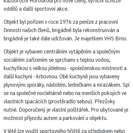
každoroční Horoškola pro nové členy, výroční schůze
oddílů a další sportovní akce.
Objekt byl pořízen v roce 1976 za peníze z pracovní
činnosti našich členů, brigádně byla rekonstruován a
brigádně je také dále udržován. Je majetkem VHS Brno.
Objekt je vybaven centrálním vytápěním a společným
sociálním zařízením se sprchami s teplou vodou,
kuchyňkou s velkou jídelnou - společenskou místností a
další kuchyní - krbovnou. Obě kuchyně jsou vybaveny
plynovými sporáky, nádobím, ledničkami a mrazákem. Spí
se na společné noclehárně nebo na menších pokojích ve
vlastních spacácích (prostěradlo sebou). Přezůvky
nutné. Doporučený je vlastní polštářek. Pro ubytované je
možnost příjezdu autem a parkování u objektu.
V létě lze využít sportovního hřiště za střediskem nebo