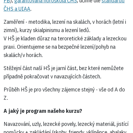
FB
),
garantovaná horoškola ČHS
, učíme dle
standardů
ČHS a UIAA
.
Zaměření - metodika, lezení na skalách, v horách (letní i
zimní), kurzy skialpinismu a lezení ledů.
V HŠ je kladen důraz na teroretické základy a lezeckou
praxi. Orientujeme se na bezpečné lezení/pohyb na
skalách/v horách.
Stěžejní část naší HŠ je jarní část, bez které nemůžete
případně pokračovat v navazujících částech.
Průběh HŠ je pro všechny zájemce stejný - vše od A do
Z.
A jaký je program našeho kurzu?
Navazování, uzly, lezecké povely, lezecký materiál, jistící
pomůcky + zakládání (skoby, friendy, vklíněnce, abalaky,