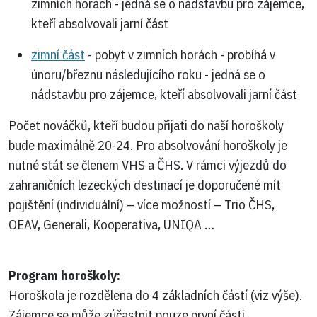
zimních horách - jedná se o nádstavbu pro zájemce,
kteří absolvovali jarní část
zimní část
- pobyt v zimních horách - probíhá v
únoru/březnu následujícího roku - jedná se o
nádstavbu pro zájemce, kteří absolvovali jarní část
Počet nováčků, kteří budou přijati do naší horoškoly
bude maximálně 20-24. Pro absolvování horoškoly je
nutné stát se členem VHS a ČHS. V rámci výjezdů do
zahraničních lezeckých destinací je doporučené mít
pojištění (individuální) – více možností – Trio ČHS,
OEAV, Generali, Kooperativa, UNIQA …
Program horoškoly:
Horoškola je rozdělena do 4 základních částí (viz výše).
Zájemce se může zúčastnit pouze první části,