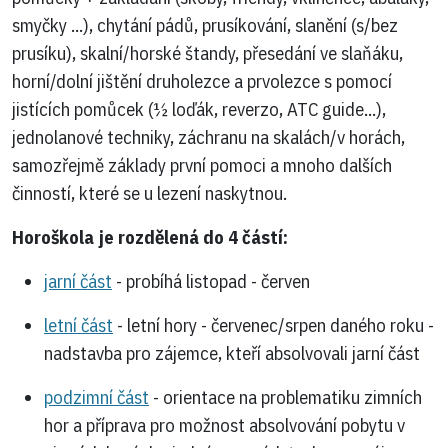
smyčky ...), chytání pádů, prusíkování, slanění (s/bez
prusíku), skalní/horské štandy, přesedání ve slaňáku,
horní/dolní jištění druholezce a prvolezce s pomocí
jistících pomůcek (½ loďák, reverzo, ATC guide...),
jednolanové techniky, záchranu na skalách/v horách,
samozřejmě základy první pomoci a mnoho dalších
činností, které se u lezení naskytnou.
Horoškola je rozdělená do 4 částí:
jarní část
- probíhá listopad - červen
letní část
- letní hory - červenec/srpen daného roku -
nadstavba pro zájemce, kteří absolvovali jarní část
podzimní část
- orientace na problematiku zimních
hor a příprava pro možnost absolvování pobytu v