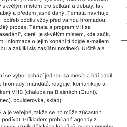
 skvělým místem pro setkání a debaty, tak 
nabitý a předem jasně daný. Témata navrhuje 
 potřeb oddílu vždy před valnou hromadou. 
žitý proces. Témata a program VH se 
edání“, které  je skvělým místem, kde začít, 
 Informace o jejím konání ti dojde e-mailem 
 a zaklikl sis zasílání novinek). Určitě ale 
í se výbor schází jednou za měsíc a řídí oddíl 
é hromady, mandátů, reaguje, komunikuje a 
tkem VHS (chalupa na Blatinách (Grunt), 
ec), boulderovka, sklad).
 je veřejné, takže se ho může zúčastnit 
 podívat. Příkladem probírané agendy z 
lubovny, vznik dětských kroužků, tvorba nového 