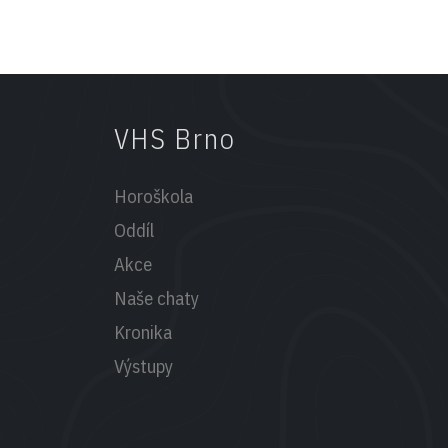
VHS Brno
Horoškola
Oddíl
Akce
Naše chaty
Kronika
Výstupy