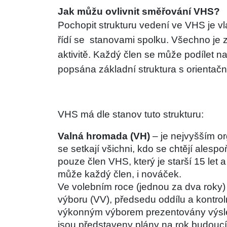
Jak můžu ovlivnit směřování VHS?
Pochopit strukturu vedení ve VHS je vla
řídí se  stanovami spolku. Všechno je 
aktivitě. Každý člen se může podílet n
popsána základní struktura s orientač
VHS má dle stanov tuto strukturu:
Valná hromada (VH)
 – je nejvyšším o
se setkají všichni, kdo se chtějí alespo
pouze člen VHS, který je starší 15 let a
může každý člen, i nováček. 
Ve volebním roce (jednou za dva roky) 
výboru (VV), předsedu oddílu a kontroln
výkonným výborem prezentovány výsled
jsou představeny plány na rok budoucí