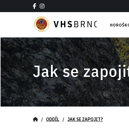
HOROŠK
Jarní čás
Letní hor
Podzimní
Zimní hor
Jak se zapoji
/
ODDÍL
/
JAK SE ZAPOJIT?