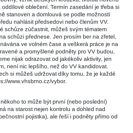
oddílové oblečení. Termín zasedání je třeba si 
evně stanoven a domlouvá se podle možností 
edu nahlásit předsedovi nebo členům VV. 
é schůze zúčastnit, můžeš svým tématem 
na schůzi přednese. Jen prosím ber na zřetel, 
návána ve volném čase a veškerá práce je na 
ipravené a promyšlené podněty pro VV budou, 
me nijak odrazovat od jakékoliv aktivity, jen 
m, není nic lepšího, než do VV kandidovat. 
ech si můžeš udržovat díky tomu, že je každé 
ps://www.vhsbrno.cz/vybor.
 někoho to může být první (nebo poslední) 
má na starost nejen kontrolu a dohled nad 
čnostní pojistka), ale řeší i podněty přímo od 