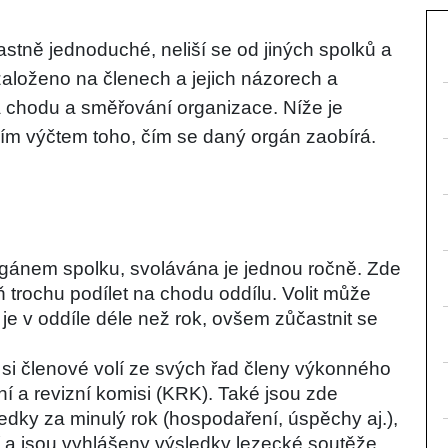
stně jednoduché, neliší se od jiných spolků a 
založeno na členech a jejich názorech a 
a chodu a směřování organizace. Níže je 
ním výčtem toho, čím se daný orgán zaobírá.
rgánem spolku, svolávána je jednou ročně. Zde 
ň trochu podílet na chodu oddílu. Volit může 
 je v oddíle déle než rok, ovšem zůčastnit se 
si členové volí ze svých řad členy výkonného 
í a revizní komisi (KRK). Také jsou zde 
ky za minulý rok (hospodaření, úspěchy aj.), 
 a jsou vyhlášeny výsledky lezecké soutěže. 