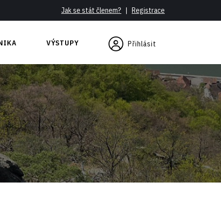
Jak se stát členem?
|
Registrace
NIKA
VÝSTUPY
Přihlásit
se