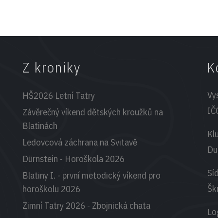
Z kroniky
K
Vy
HŠ2026 Letní Tatry
IČ
Závěrečný víkend dětských kroužků na
Blatinách
Kl
Ledovcová záchrana na Svitavě
Du
Dürnstein - Horoškola 2026
Síd
Blatiny I. - první metodický víkend pro
Šk
horoškolu 2026
Zimní Tatry 2026 - Zbojnická chata
Lo