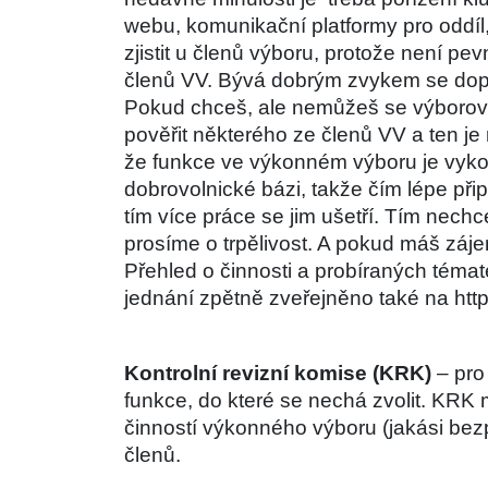
webu, komunikační platformy pro oddíl, 
zjistit u členů výboru, protože není p
členů VV. Bývá dobrým zvykem se dopř
Pokud chceš, ale nemůžeš se výborov
pověřit některého ze členů VV a ten je 
že funkce ve výkonném výboru je vyko
dobrovolnické bázi, takže čím lépe př
tím více práce se jim ušetří. Tím nechce
prosíme o trpělivost. A pokud máš záje
Přehled o činnosti a probíraných témat
jednání zpětně zveřejněno také na htt
Kontrolní revizní komise (KRK)
 – pro
funkce, do které se nechá zvolit. KRK 
činností výkonného výboru (jakási bezpe
členů.