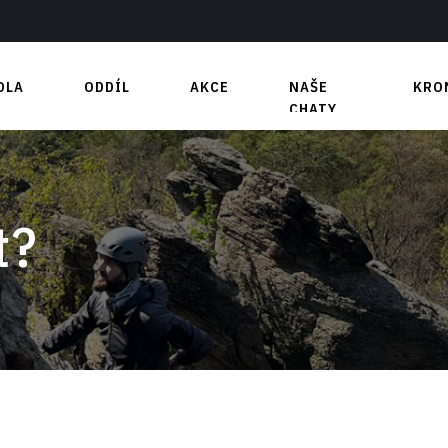
OLA
ODDÍL
AKCE
NAŠE
KRO
CHATY
t
Nástěnka
Blatiny
y
Výbor
Medvědí bouda
 část
Členové
y
Výhody
t?
Boulderovka
Kontakty
Půjčovna
Partneři
Jak se zapojit?