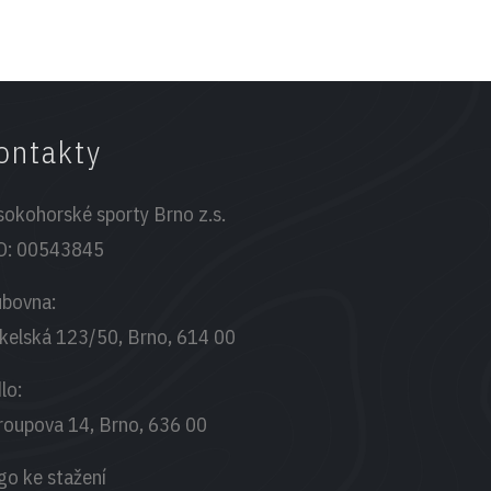
ontakty
sokohorské sporty Brno z.s.
O:
00543845
ubovna:
kelská 123/50, Brno, 614 00
lo:
roupova 14, Brno, 636 00
go ke stažení