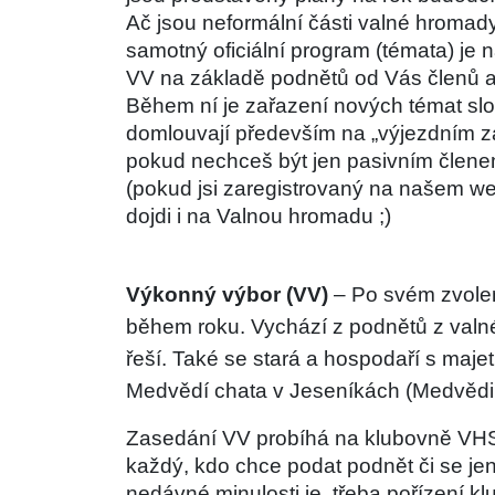
Ač jsou neformální části valné hromady
samotný oficiální program (témata) je 
VV na základě podnětů od Vás členů a 
Během ní je zařazení nových témat slo
domlouvají především na „výjezdním zas
pokud nechceš být jen pasivním členem.
(pokud jsi zaregistrovaný na našem webu
dojdi i na Valnou hromadu ;)
Výkonný výbor (VV) 
– Po svém zvolen
během roku. Vychází z podnětů z valn
řeší. Také se stará a hospodaří s maje
Medvědí chata v Jeseníkách (Medvědin
Zasedání VV probíhá na klubovně VHS a
každý, kdo chce podat podnět či se jen
nedávné minulosti je  třeba pořízení k