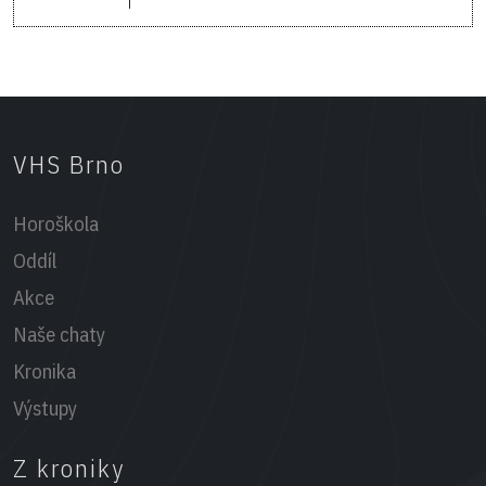
VHS Brno
Horoškola
Oddíl
Akce
Naše chaty
Kronika
Výstupy
Z kroniky