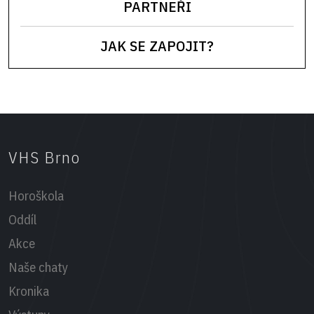
PARTNEŘI
JAK SE ZAPOJIT?
VHS Brno
Horoškola
Oddíl
Akce
Naše chaty
Kronika