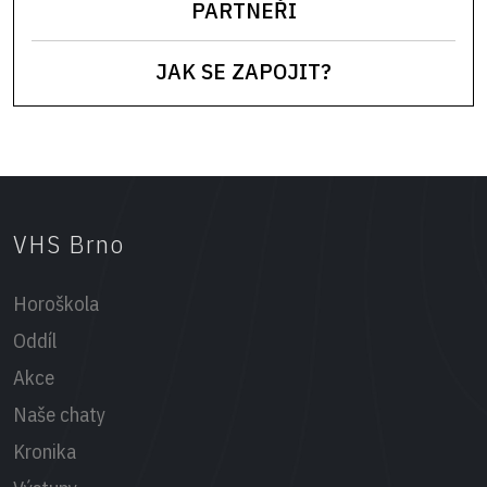
PARTNEŘI
JAK SE ZAPOJIT?
VHS Brno
Horoškola
Oddíl
Akce
Naše chaty
Kronika