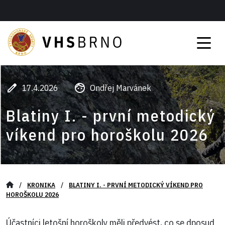
17.4.2026
Ondřej Marvánek
Blatiny I. - první metodický
víkend pro horoškolu 2026
/
KRONIKA
/
BLATINY I. - PRVNÍ METODICKÝ VÍKEND PRO
HOROŠKOLU 2026
Účastníci letošní horoškoly měli předvést, co se dposud