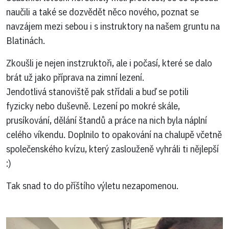
naučili a také se dozvědět něco nového, poznat se
navzájem mezi sebou i s instruktory na našem gruntu na
Blatinách.
Zkoušli je nejen instzruktoři, ale i počasí, které se dalo
brát už jako příprava na zimní lezení.
Jendotlivá stanoviště pak střídali a buď se potili
fyzicky nebo duševně. Lezení po mokré skále,
prusíkování, dělání štandů a práce na nich byla náplní
celého víkendu. Doplnilo to opakování na chalupě včetně
společenského kvízu, který zaslouženě vyhráli ti nějlepší
:)
Tak snad to do příštího výletu nezapomenou.