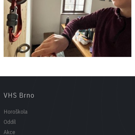
VHS Brno
Horoškola
Oddíl
Akce