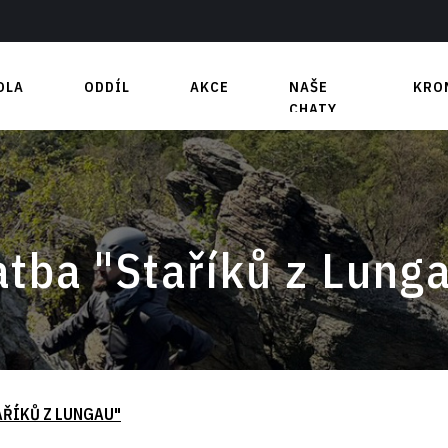
OLA
ODDÍL
AKCE
NAŠE
KRO
CHATY
t
Nástěnka
Blatiny
y
Výbor
Medvědí bouda
 část
Členové
y
Výhody
Boulderovka
tba "Staříků z Lung
Kontakty
Půjčovna
Partneři
Jak se zapojit?
ŘÍKŮ Z LUNGAU"