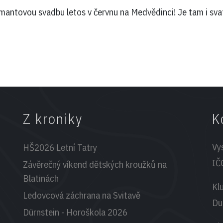
antovou svadbu letos v červnu na Medvědinci! Je tam i sva
Z kroniky
K
Vy
HŠ2026 Letní Tatry
IČ
Závěrečný víkend dětských kroužků na
Blatinách
Kl
Ledovcová záchrana na Svitavě
Du
Dürnstein - Horoškola 2026