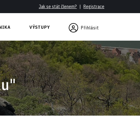
Jak se stát členem?
|
Registrace
NIKA
VÝSTUPY
Přihlásit
se
au"