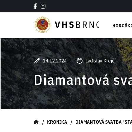
HOROŠK
Jarní čás
Letní hor
Podzimní
14.12.2024
Ladislav Krejčí
Zimní hor
Diamantová sva
/
KRONIKA
/
DIAMANTOVÁ SVATBA "STA