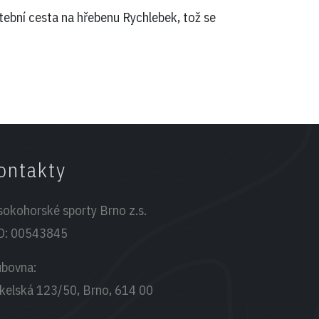
tební cesta na hřebenu Rychlebek, tož se
ontakty
sokohorské sporty Brno z.s.
O:
00543845
ubovna:
kelská 123/50, Brno, 614 00