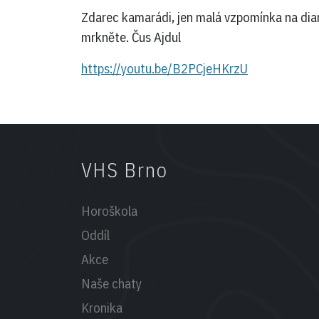
Zdarec kamarádi, jen malá vzpomínka na diam
mrkněte. Čus Ajdul
https://youtu.be/B2PCjeHKrzU
VHS Brno
Horoškola
Oddíl
Akce
Naše chaty
Kronika