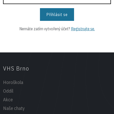
Nemáte zatím vytvořený účet?
Registrujte se.
VHS Brno
Horoškola
Oddíl
Akce
Naše chaty